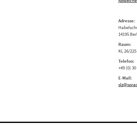
Abweiche
Adresse:
Habelschw
14195 Ber
Raum:
KL 26/225
Telefon:
+49 (0) 30
E-Mail:
slz@sprac