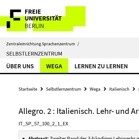
Springe
Service-
direkt
zu
Navigation
Inhalt
Zentraleinrichtung Sprachenzentrum
/
SELBSTLERNZENTRUM
ÜBER UNS
WEGA
LERNEN ZU LERNEN
Startseite
Selbstlernzentrum
Wega
Italienisch
Allegro. 2 : Italienisch. Lehr- und 
IT_SP_57_100_2_1_EX
Abstract:
Zweiter Band des 3-bändigen Lehrwerks m