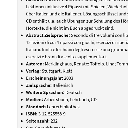
Lektionen inklusive 4 Ripassi mit Spielen, Wieder
über Italien und die Italiener. Lösungsschlüssel u
CD enthält u.a. auch Übungen zur Schulung des H
Hörtexte, die nicht im Buch abgedruckt sind.
Abstract Zielsprache:
Secondo di tre volumi con lib
12 lezioni di cui 4 ripassi con giochi, esercizi di ripeti
Italiani. Inoltre le chiavi degli esercizi e una gram
esercizi e brani di ascolto supplementari.
Autoren:
Merklinghaus, Renate; Toffolo, Lina; Tomm
Verlag:
Stuttgart, Klett
Erscheinungsjahr:
2003
Zielsprache:
Italienisch
Weitere Sprachen:
Deutsch
Medien:
Arbeitsbuch, Lehrbuch, CD
Standort:
Lehrerbibliothek
ISBN:
3-12-525558-9
Seitenzahl:
232