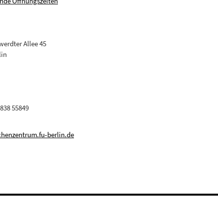
nde Öffnungszeiten
erdter Allee 45
lin
 838 55849
henzentrum.fu-berlin.de