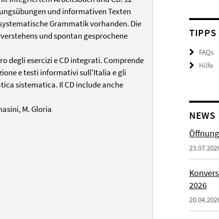
holungsübungen und informativen Texten
nd systematische Grammatik vorhanden. Die
TIPPS
örverstehens und spontan gesprochene
FAQs
ro degli esercizi e CD integrati. Comprende
Hilfe
zione e testi informativi sull'Italia e gli
matica sistematica. Il CD include anche
asini, M. Gloria
NEWS
Öffnung
23.07.202
Konvers
2026
20.04.202