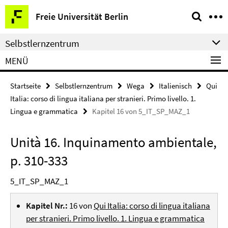
Springe
Service-
Freie Universität Berlin
direkt
Navigation
zu
Selbstlernzentrum
Inhalt
MENÜ
Startseite
Selbstlernzentrum
Wega
Italienisch
Qui
Italia: corso di lingua italiana per stranieri. Primo livello. 1.
Lingua e grammatica
Kapitel 16 von 5_IT_SP_MAZ_1
Unità 16. Inquinamento ambientale,
p. 310-333
5_IT_SP_MAZ_1
Kapitel Nr.:
16 von
Qui Italia: corso di lingua italiana
per stranieri. Primo livello. 1. Lingua e grammatica