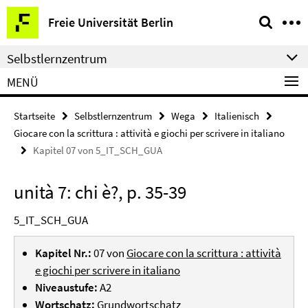
Springe
Service-
Freie Universität Berlin
direkt
Navigation
zu
Selbstlernzentrum
Inhalt
MENÜ
Startseite
Selbstlernzentrum
Wega
Italienisch
Giocare con la scrittura : attività e giochi per scrivere in italiano
Kapitel 07 von 5_IT_SCH_GUA
unità 7: chi è?, p. 35-39
5_IT_SCH_GUA
Kapitel Nr.:
07 von
Giocare con la scrittura : attività
e giochi per scrivere in italiano
Niveaustufe:
A2
Wortschatz:
Grundwortschatz