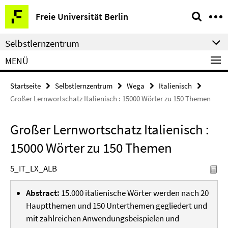
Springe
Service-
Freie Universität Berlin
direkt
Navigation
zu
Selbstlernzentrum
Inhalt
MENÜ
Startseite
Selbstlernzentrum
Wega
Italienisch
Großer Lernwortschatz Italienisch : 15000 Wörter zu 150 Themen
Großer Lernwortschatz Italienisch :
15000 Wörter zu 150 Themen
5_IT_LX_ALB
Abstract:
15.000 italienische Wörter werden nach 20
Hauptthemen und 150 Unterthemen gegliedert und
mit zahlreichen Anwendungsbeispielen und