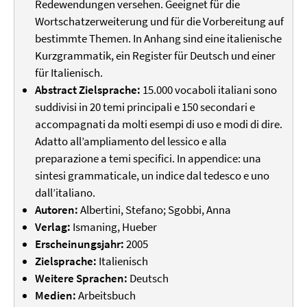
Redewendungen versehen. Geeignet für die
Wortschatzerweiterung und für die Vorbereitung auf
bestimmte Themen. In Anhang sind eine italienische
Kurzgrammatik, ein Register für Deutsch und einer
für Italienisch.
Abstract Zielsprache:
15.000 vocaboli italiani sono
suddivisi in 20 temi principali e 150 secondari e
accompagnati da molti esempi di uso e modi di dire.
Adatto all’ampliamento del lessico e alla
preparazione a temi specifici. In appendice: una
sintesi grammaticale, un indice dal tedesco e uno
dall’italiano.
Autoren:
Albertini, Stefano; Sgobbi, Anna
Verlag:
Ismaning, Hueber
Erscheinungsjahr:
2005
Zielsprache:
Italienisch
Weitere Sprachen:
Deutsch
Medien:
Arbeitsbuch