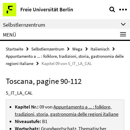
Springe
Service-
Freie Universität Berlin
direkt
Navigation
zu
Selbstlernzentrum
Inhalt
MENÜ
Startseite
Selbstlernzentrum
Wega
Italienisch
Appuntamento a ... : folklore, tradizioni, storia, gastronomia delle
regioni italiane
Kapitel 09 von 5_IT_LA_CAL
Toscana, pagine 90-112
5_IT_LA_CAL
Kapitel Nr.:
09 von
Appuntamento a ... : folklore,
tradizioni, storia, gastronomia delle regioni italiane
Niveaustufe:
B1
Wortschatz:
Grundwortschatz, Thematischer