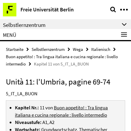
Springe
Service-
Freie Universität Berlin
direkt
Navigation
zu
Selbstlernzentrum
Inhalt
MENÜ
Startseite
Selbstlernzentrum
Wega
Italienisch
Buon appetito! : Tra lingua italiana e cucina regionale : livello
intermedio
Kapitel 11 von 5_IT_LA_BUON
Unità 11: l'Umbria, pagine 69-74
5_IT_LA_BUON
Kapitel Nr.:
11 von
Buon appetito! : Tra lingua
italiana e cucina regionale : livello intermedio
Niveaustufe:
A1, A2
Wortschatz:
Grundwortschatz, Thematischer