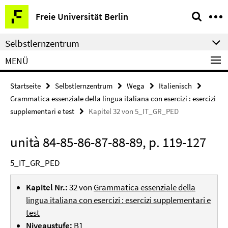
Springe
Service-
Freie Universität Berlin
direkt
Navigation
zu
Selbstlernzentrum
Inhalt
MENÜ
Startseite
Selbstlernzentrum
Wega
Italienisch
Grammatica essenziale della lingua italiana con esercizi : esercizi
supplementari e test
Kapitel 32 von 5_IT_GR_PED
unità 84-85-86-87-88-89, p. 119-127
5_IT_GR_PED
Kapitel Nr.:
32 von
Grammatica essenziale della
lingua italiana con esercizi : esercizi supplementari e
test
Niveaustufe:
B1