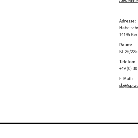
Abweiche
Adresse:
Habelschw
14195 Ber
Raum:
KL 26/225
Telefon:
+49 (0) 30
E-Mail:
slz@sprac