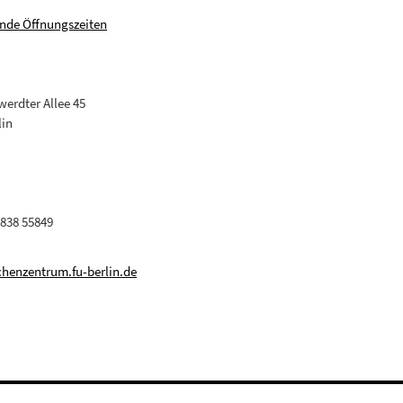
nde Öffnungszeiten
erdter Allee 45
lin
 838 55849
henzentrum.fu-berlin.de