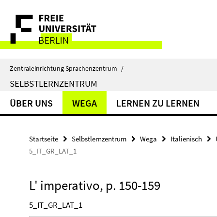
Springe
Service-
direkt
zu
Navigation
Inhalt
Zentraleinrichtung Sprachenzentrum
/
SELBSTLERNZENTRUM
ÜBER UNS
WEGA
LERNEN ZU LERNEN
Startseite
Selbstlernzentrum
Wega
Italienisch
5_IT_GR_LAT_1
L' imperativo, p. 150-159
5_IT_GR_LAT_1