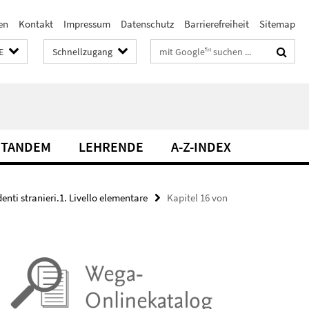
en
Kontakt
Impressum
Datenschutz
Barrierefreiheit
Sitemap
Suchbegriffe
E
Schnellzugang
TANDEM
LEHRENDE
A-Z-INDEX
denti stranieri.1. Livello elementare
Kapitel 16 von