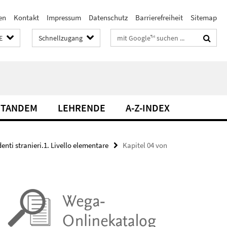
en
Kontakt
Impressum
Datenschutz
Barrierefreiheit
Sitemap
Suchbegriffe
E
Schnellzugang
TANDEM
LEHRENDE
A-Z-INDEX
denti stranieri.1. Livello elementare
Kapitel 04 von