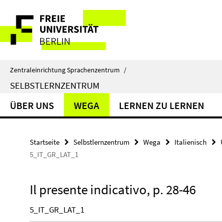
Springe
Service-
direkt
zu
Navigation
Inhalt
Zentraleinrichtung Sprachenzentrum
/
SELBSTLERNZENTRUM
ÜBER UNS
WEGA
LERNEN ZU LERNEN
Startseite
Selbstlernzentrum
Wega
Italienisch
5_IT_GR_LAT_1
Il presente indicativo, p. 28-46
5_IT_GR_LAT_1