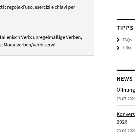
 : regole d'uso, esercizi e chiavi per
TIPPS
Italienisch Verb: unregelmäßige Verben,
FAQs
rb: Modalverben/verbi servili
Hilfe
NEWS
Öffnung
23.07.202
Konvers
2026
20.04.202