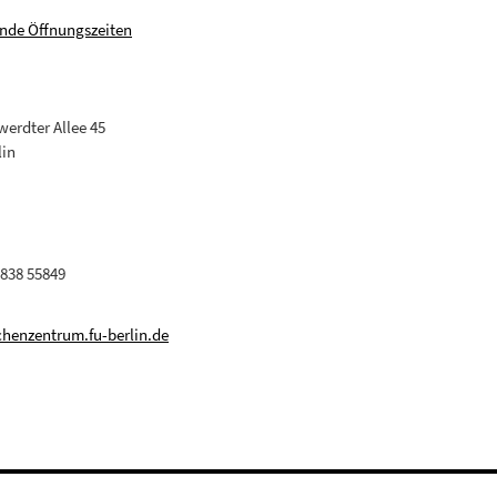
nde Öffnungszeiten
erdter Allee 45
lin
 838 55849
henzentrum.fu-berlin.de