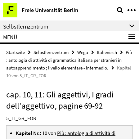
Springe
Service-
Freie Universität Berlin
direkt
Navigation
zu
Selbstlernzentrum
Inhalt
MENÜ
Startseite
Selbstlernzentrum
Wega
Italienisch
Più
: antologia di attività di grammatica italiana per stranieri in
autoapprendimento ; livello elementare - intermedio.
Kapitel
10 von 5_IT_GR_FOR
cap. 10, 11: Gli aggettivi, I gradi
dell'aggettivo, pagine 69-92
5_IT_GR_FOR
Kapitel Nr.:
10 von
Più : antologia di attività di