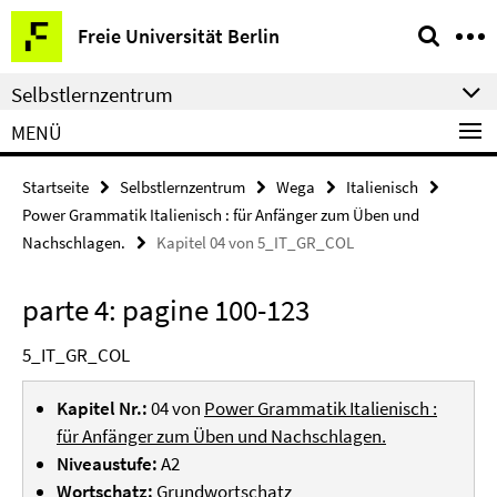
Springe
Service-
Freie Universität Berlin
direkt
Navigation
zu
Selbstlernzentrum
Inhalt
MENÜ
Startseite
Selbstlernzentrum
Wega
Italienisch
Power Grammatik Italienisch : für Anfänger zum Üben und
Nachschlagen.
Kapitel 04 von 5_IT_GR_COL
parte 4: pagine 100-123
5_IT_GR_COL
Kapitel Nr.:
04 von
Power Grammatik Italienisch :
für Anfänger zum Üben und Nachschlagen.
Niveaustufe:
A2
Wortschatz:
Grundwortschatz