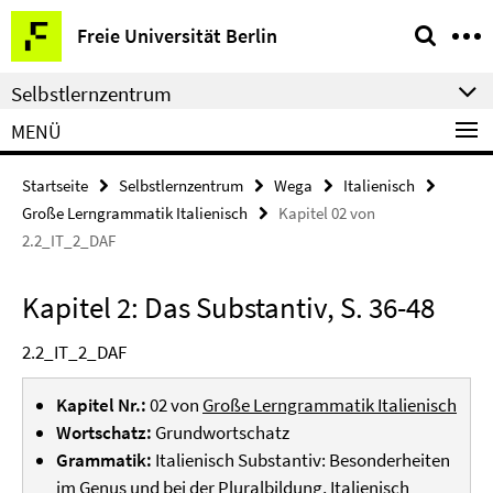
Springe
Service-
Freie Universität Berlin
direkt
Navigation
zu
Selbstlernzentrum
Inhalt
MENÜ
Startseite
Selbstlernzentrum
Wega
Italienisch
Große Lerngrammatik Italienisch
Kapitel 02 von
2.2_IT_2_DAF
Kapitel 2: Das Substantiv, S. 36-48
2.2_IT_2_DAF
Kapitel Nr.:
02 von
Große Lerngrammatik Italienisch
Wortschatz:
Grundwortschatz
Grammatik:
Italienisch Substantiv: Besonderheiten
im Genus und bei der Pluralbildung, Italienisch