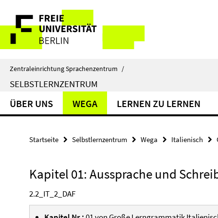
Springe
Service-
direkt
zu
Navigation
Inhalt
Zentraleinrichtung Sprachenzentrum
/
SELBSTLERNZENTRUM
ÜBER UNS
WEGA
LERNEN ZU LERNEN
Startseite
Selbstlernzentrum
Wega
Italienisch
Kapitel 01: Aussprache und Schreib
2.2_IT_2_DAF
Kapitel Nr.:
01 von
Große Lerngrammatik Italienisc