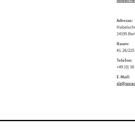
Abweiche
Adresse:
Habelschw
14195 Ber
Raum:
KL 26/225
Telefon:
+49 (0) 30
E-Mail:
slz@sprac