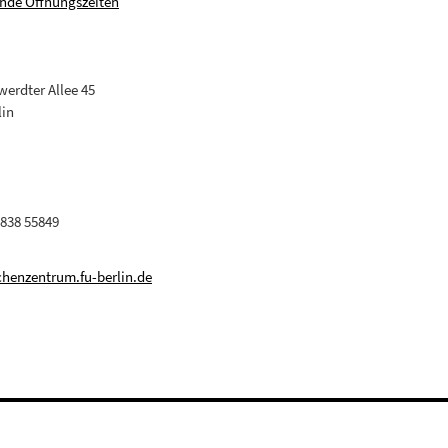
nde Öffnungszeiten
erdter Allee 45
lin
 838 55849
henzentrum.fu-berlin.de