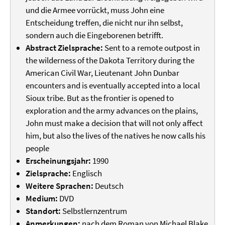
und die Armee vorrückt, muss John eine
Entscheidung treffen, die nicht nur ihn selbst,
sondern auch die Eingeborenen betrifft.
Abstract Zielsprache:
Sent to a remote outpost in
the wilderness of the Dakota Territory during the
American Civil War, Lieutenant John Dunbar
encounters and is eventually accepted into a local
Sioux tribe. But as the frontier is opened to
exploration and the army advances on the plains,
John must make a decision that will not only affect
him, but also the lives of the natives he now calls his
people
Erscheinungsjahr:
1990
Zielsprache:
Englisch
Weitere Sprachen:
Deutsch
Medium:
DVD
Standort:
Selbstlernzentrum
Anmerkungen:
nach dem Roman von Michael Blake