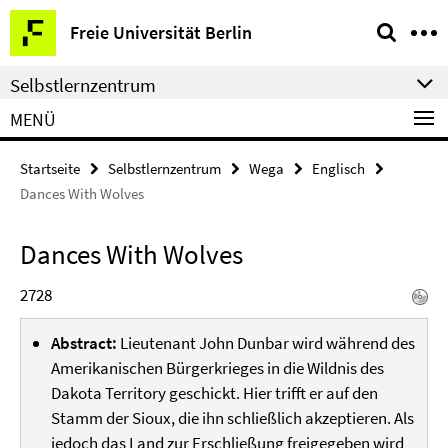
Springe
Service-
Freie Universität Berlin
direkt
Navigation
zu
Selbstlernzentrum
Inhalt
MENÜ
Startseite
Selbstlernzentrum
Wega
Englisch
Dances With Wolves
Dances With Wolves
2728
Abstract:
Lieutenant John Dunbar wird während des
Amerikanischen Bürgerkrieges in die Wildnis des
Dakota Territory geschickt. Hier trifft er auf den
Stamm der Sioux, die ihn schließlich akzeptieren. Als
jedoch das Land zur Erschließung freigegeben wird