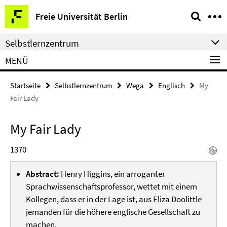
Springe
Service-
Freie Universität Berlin
direkt
Navigation
zu
Selbstlernzentrum
Inhalt
MENÜ
Startseite
Selbstlernzentrum
Wega
Englisch
My
Fair Lady
My Fair Lady
1370
Abstract:
Henry Higgins, ein arroganter
Sprachwissenschaftsprofessor, wettet mit einem
Kollegen, dass er in der Lage ist, aus Eliza Doolittle
jemanden für die höhere englische Gesellschaft zu
machen.