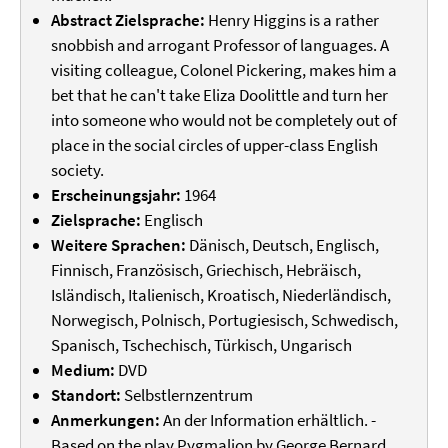
Abstract Zielsprache:
Henry Higgins is a rather
snobbish and arrogant Professor of languages. A
visiting colleague, Colonel Pickering, makes him a
bet that he can't take Eliza Doolittle and turn her
into someone who would not be completely out of
place in the social circles of upper-class English
society.
Erscheinungsjahr:
1964
Zielsprache:
Englisch
Weitere Sprachen:
Dänisch, Deutsch, Englisch,
Finnisch, Französisch, Griechisch, Hebräisch,
Isländisch, Italienisch, Kroatisch, Niederländisch,
Norwegisch, Polnisch, Portugiesisch, Schwedisch,
Spanisch, Tschechisch, Türkisch, Ungarisch
Medium:
DVD
Standort:
Selbstlernzentrum
Anmerkungen:
An der Information erhältlich. -
Based on the play Pygmalion by George Bernard