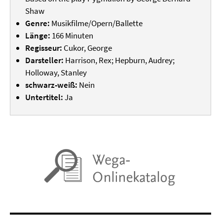
Shaw
Genre:
Musikfilme/Opern/Ballette
Länge:
166 Minuten
Regisseur:
Cukor, George
Darsteller:
Harrison, Rex; Hepburn, Audrey;
Holloway, Stanley
schwarz-weiß:
Nein
Untertitel:
Ja