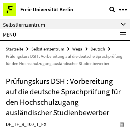
Springe
Service-
Freie Universität Berlin
direkt
Navigation
zu
Selbstlernzentrum
Inhalt
MENÜ
Startseite
Selbstlernzentrum
Wega
Deutsch
Prüfungskurs DSH : Vorbereitung auf die deutsche Sprachprüfung
für den Hochschulzugang ausländischer Studienbewerber
Prüfungskurs DSH : Vorbereitung
auf die deutsche Sprachprüfung für
den Hochschulzugang
ausländischer Studienbewerber
DE_TE_9_100_1_EX