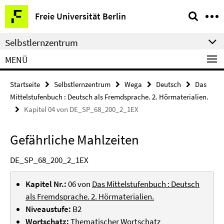
Springe
Service-
Freie Universität Berlin
direkt
Navigation
zu
Selbstlernzentrum
Inhalt
MENÜ
Startseite
Selbstlernzentrum
Wega
Deutsch
Das
Mittelstufenbuch : Deutsch als Fremdsprache. 2. Hörmaterialien.
Kapitel 04 von DE_SP_68_200_2_1EX
Gefährliche Mahlzeiten
DE_SP_68_200_2_1EX
Kapitel Nr.:
06 von
Das Mittelstufenbuch : Deutsch
als Fremdsprache. 2. Hörmaterialien.
Niveaustufe:
B2
Wortschatz:
Thematischer Wortschatz