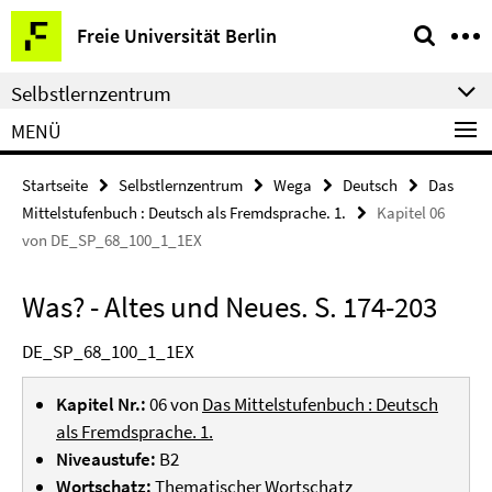
Springe
Service-
Freie Universität Berlin
direkt
Navigation
zu
Selbstlernzentrum
Inhalt
MENÜ
Startseite
Selbstlernzentrum
Wega
Deutsch
Das
Mittelstufenbuch : Deutsch als Fremdsprache. 1.
Kapitel 06
von DE_SP_68_100_1_1EX
Was? - Altes und Neues. S. 174-203
DE_SP_68_100_1_1EX
Kapitel Nr.:
06 von
Das Mittelstufenbuch : Deutsch
als Fremdsprache. 1.
Niveaustufe:
B2
Wortschatz:
Thematischer Wortschatz