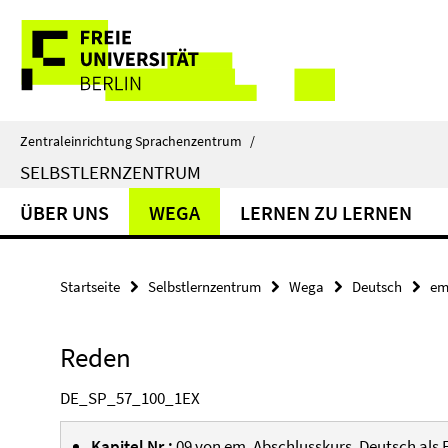
Springe
Service-
direkt
zu
Navigation
Inhalt
Zentraleinrichtung Sprachenzentrum
/
SELBSTLERNZENTRUM
ÜBER UNS
WEGA
LERNEN ZU LERNEN
Startseite
Selbstlernzentrum
Wega
Deutsch
em
Reden
DE_SP_57_100_1EX
Kapitel Nr.:
09 von
em. Abschlusskurs. Deutsch als 