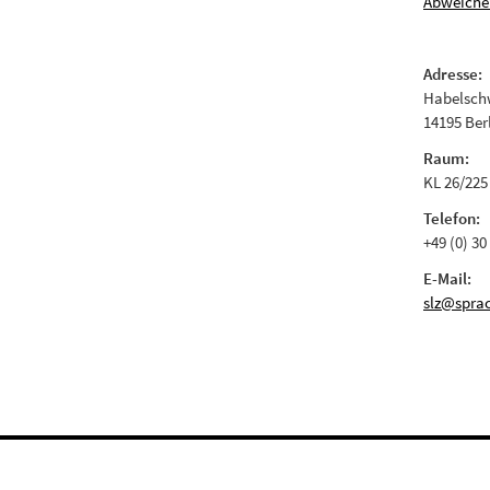
Abweiche
Adresse:
Habelschw
14195 Ber
Raum:
KL 26/225
Telefon:
+49 (0) 30
E-Mail:
slz@sprac