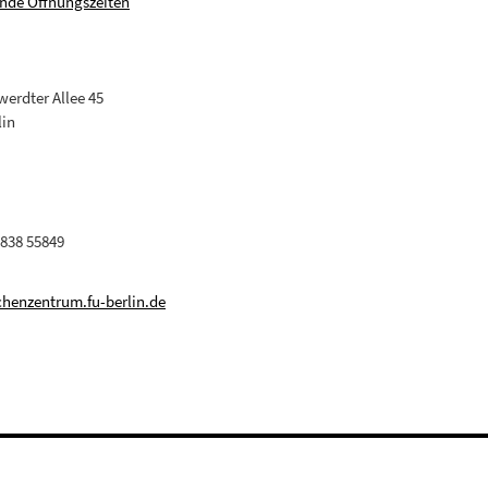
nde Öffnungszeiten
erdter Allee 45
lin
 838 55849
henzentrum.fu-berlin.de