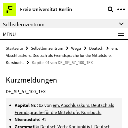
Springe
Service-
Freie Universität Berlin
direkt
Navigation
zu
Selbstlernzentrum
Inhalt
MENÜ
Startseite
Selbstlernzentrum
Wega
Deutsch
em.
Abschlusskurs. Deutsch als Fremdsprache für die Mittelstufe.
Kursbuch.
Kapitel 01 von DE_SP_57_100_1EX
Kurzmeldungen
DE_SP_57_100_1EX
Kapitel Nr.:
02 von
em. Abschlusskurs. Deutsch als
Fremdsprache für die Mittelstufe. Kursbuch.
Niveaustufe:
B2
Grammatik:
Deutsch Verb: Konjunktiv I, Deutsch