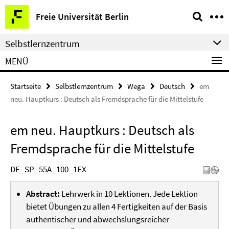
Springe
Service-
Freie Universität Berlin
direkt
Navigation
zu
Selbstlernzentrum
Inhalt
MENÜ
Startseite
Selbstlernzentrum
Wega
Deutsch
em
neu. Hauptkurs : Deutsch als Fremdsprache für die Mittelstufe
em neu. Hauptkurs : Deutsch als
Fremdsprache für die Mittelstufe
DE_SP_55A_100_1EX
Abstract:
Lehrwerk in 10 Lektionen. Jede Lektion
bietet Übungen zu allen 4 Fertigkeiten auf der Basis
authentischer und abwechslungsreicher