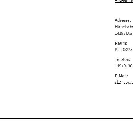
Abweiche
Adresse:
Habelschw
14195 Ber
Raum:
KL 26/225
Telefon:
+49 (0) 30
E-Mail:
slz@sprac