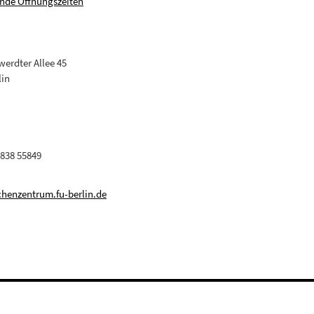
nde Öffnungszeiten
erdter Allee 45
lin
 838 55849
henzentrum.fu-berlin.de