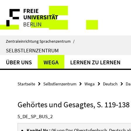
Springe
Service-
direkt
zu
Navigation
Inhalt
Zentraleinrichtung Sprachenzentrum
/
SELBSTLERNZENTRUM
ÜBER UNS
WEGA
LERNEN ZU LERNEN
Startseite
Selbstlernzentrum
Wega
Deutsch
Da
Gehörtes und Gesagtes, S. 119-138
5_DE_SP_BUS_2
Kapitel Nr.:
06 von
Das Oberstufenbuch. Deutsch a