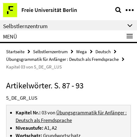
Springe
Service-
Freie Universität Berlin
direkt
Navigation
zu
Selbstlernzentrum
Inhalt
MENÜ
Startseite
Selbstlernzentrum
Wega
Deutsch
Übungsgrammatik für Anfänger : Deutsch als Fremdsprache
Kapitel 03 von 5_DE_GR_LUS
Artikelwörter. S. 87 - 93
5_DE_GR_LUS
Kapitel Nr.:
03 von
Übungsgrammatik für Anfänger :
Deutsch als Fremdsprache
Niveaustufe:
A1, A2
Wortschatz:
Grundwortschatz