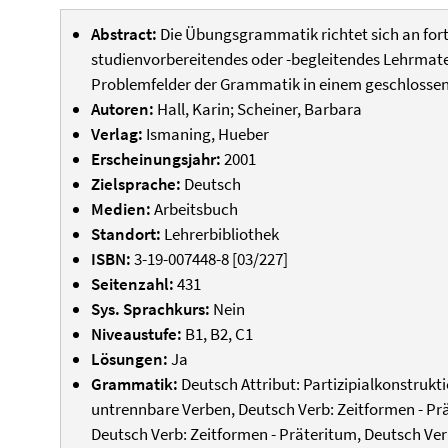
Abstract:
Die Übungsgrammatik richtet sich an fort
studienvorbereitendes oder -begleitendes Lehrmate
Problemfelder der Grammatik in einem geschlossene
Autoren:
Hall, Karin; Scheiner, Barbara
Verlag:
Ismaning, Hueber
Erscheinungsjahr:
2001
Zielsprache:
Deutsch
Medien:
Arbeitsbuch
Standort:
Lehrerbibliothek
ISBN:
3-19-007448-8 [03/227]
Seitenzahl:
431
Sys. Sprachkurs:
Nein
Niveaustufe:
B1, B2, C1
Lösungen:
Ja
Grammatik:
Deutsch Attribut: Partizipialkonstrukt
untrennbare Verben, Deutsch Verb: Zeitformen - Prä
Deutsch Verb: Zeitformen - Präteritum, Deutsch Ve