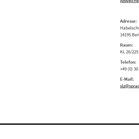
Abweiche
Adresse:
Habelschw
14195 Ber
Raum:
KL 26/225
Telefon:
+49 (0) 30
E-Mail:
slz@sprac