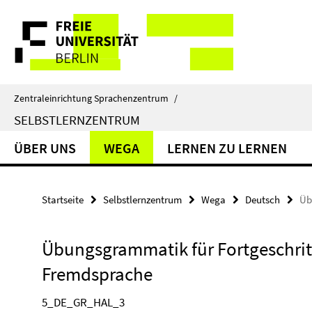
Springe
Service-
direkt
zu
Navigation
Inhalt
Zentraleinrichtung Sprachenzentrum
/
SELBSTLERNZENTRUM
ÜBER UNS
WEGA
LERNEN ZU LERNEN
Startseite
Selbstlernzentrum
Wega
Deutsch
Üb
Übungsgrammatik für Fortgeschritt
Fremdsprache
5_DE_GR_HAL_3