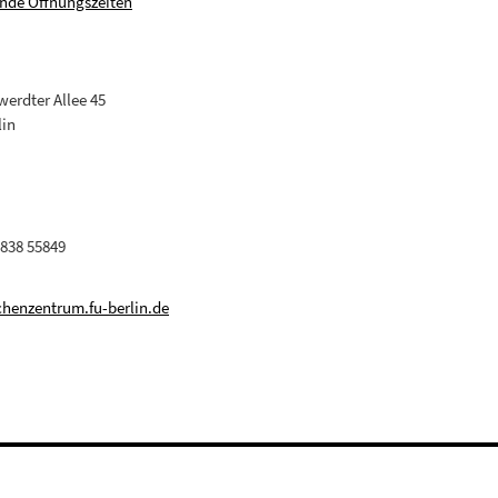
nde Öffnungszeiten
erdter Allee 45
lin
 838 55849
henzentrum.fu-berlin.de