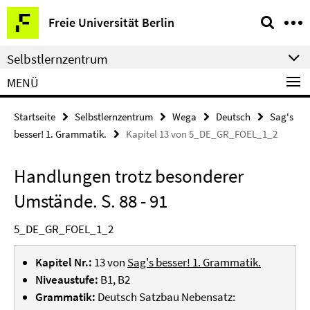
Springe
Service-
Freie Universität Berlin
direkt
Navigation
zu
Selbstlernzentrum
Inhalt
MENÜ
Startseite
Selbstlernzentrum
Wega
Deutsch
Sag's
besser! 1. Grammatik.
Kapitel 13 von 5_DE_GR_FOEL_1_2
Handlungen trotz besonderer
Umstände. S. 88 - 91
5_DE_GR_FOEL_1_2
Kapitel Nr.:
13 von
Sag's besser! 1. Grammatik.
Niveaustufe:
B1, B2
Grammatik:
Deutsch Satzbau Nebensatz: