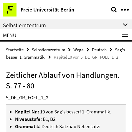
Springe
Service-
Freie Universität Berlin
direkt
Navigation
zu
Selbstlernzentrum
Inhalt
MENÜ
Startseite
Selbstlernzentrum
Wega
Deutsch
Sag's
besser! 1. Grammatik.
Kapitel 10 von 5_DE_GR_FOEL_1_2
Zeitlicher Ablauf von Handlungen.
S. 77 - 80
5_DE_GR_FOEL_1_2
Kapitel Nr.:
10 von
Sag's besser! 1. Grammatik.
Niveaustufe:
B1, B2
Grammatik:
Deutsch Satzbau Nebensatz: