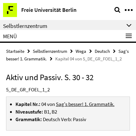
Springe
Service-
Freie Universität Berlin
direkt
Navigation
zu
Selbstlernzentrum
Inhalt
MENÜ
Startseite
Selbstlernzentrum
Wega
Deutsch
Sag's
besser! 1. Grammatik.
Kapitel 04 von 5_DE_GR_FOEL_1_2
Aktiv und Passiv. S. 30 - 32
5_DE_GR_FOEL_1_2
Kapitel Nr.:
04 von
Sag's besser! 1. Grammatik.
Niveaustufe:
B1, B2
Grammatik:
Deutsch Verb: Passiv