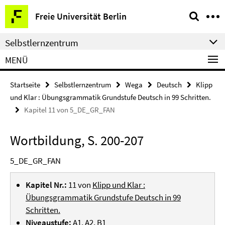
Springe
Service-
Freie Universität Berlin
direkt
Navigation
zu
Selbstlernzentrum
Inhalt
MENÜ
Startseite
Selbstlernzentrum
Wega
Deutsch
Klipp
und Klar : Übungsgrammatik Grundstufe Deutsch in 99 Schritten.
Kapitel 11 von 5_DE_GR_FAN
Wortbildung, S. 200-207
5_DE_GR_FAN
Kapitel Nr.:
11 von
Klipp und Klar :
Übungsgrammatik Grundstufe Deutsch in 99
Schritten.
Niveaustufe:
A1, A2, B1