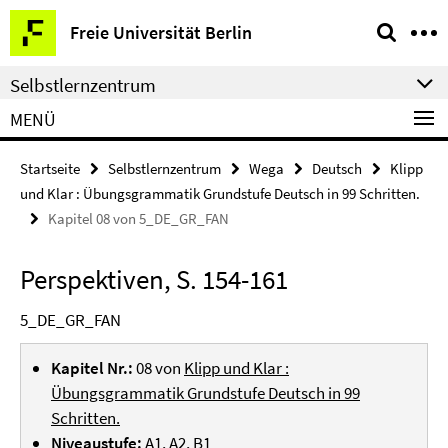
Springe
Service-
Freie Universität Berlin
direkt
Navigation
zu
Selbstlernzentrum
Inhalt
MENÜ
Startseite
Selbstlernzentrum
Wega
Deutsch
Klipp
und Klar : Übungsgrammatik Grundstufe Deutsch in 99 Schritten.
Kapitel 08 von 5_DE_GR_FAN
Perspektiven, S. 154-161
5_DE_GR_FAN
Kapitel Nr.:
08 von
Klipp und Klar :
Übungsgrammatik Grundstufe Deutsch in 99
Schritten.
Niveaustufe:
A1, A2, B1