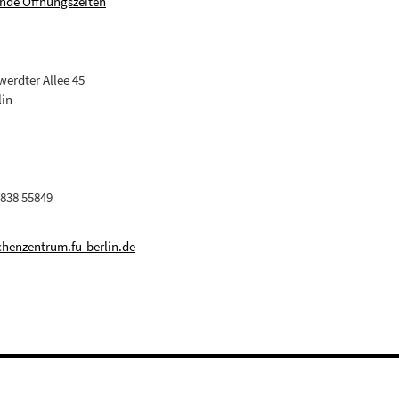
nde Öffnungszeiten
erdter Allee 45
lin
 838 55849
henzentrum.fu-berlin.de