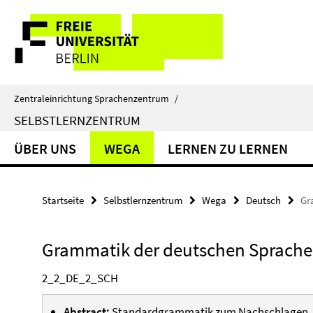
Springe
Service-
direkt
zu
Navigation
Inhalt
Zentraleinrichtung Sprachenzentrum
/
SELBSTLERNZENTRUM
ÜBER UNS
WEGA
LERNEN ZU LERNEN
Startseite
Selbstlernzentrum
Wega
Deutsch
Gr
Grammatik der deutschen Sprache
2_2_DE_2_SCH
Abstract:
Standardgrammatik zum Nachschlagen. D