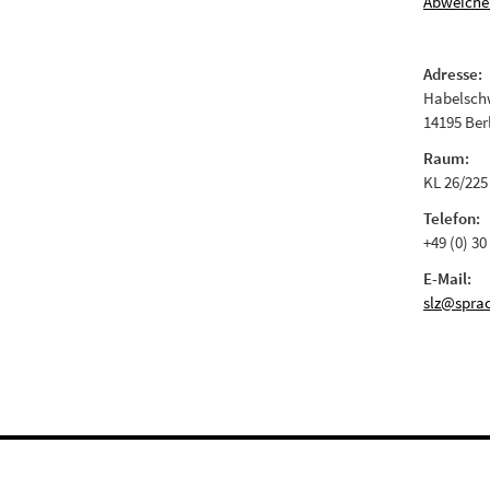
Abweiche
Adresse:
Habelschw
14195 Ber
Raum:
KL 26/225
Telefon:
+49 (0) 30
E-Mail:
slz@sprac