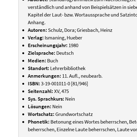
verständlich und anhand von Beispielsätzen in siebe
Kapitel der Laut- bzw. Wortaussprache und Satzin
Anhang.
Autoren:
Schulz, Dora; Griesbach, Heinz
Verlag:
Ismaning, Hueber
Erscheinungsjahr:
1980
Zielsprache:
Deutsch
Medien:
Buch
Standort:
Lehrerbibliothek
Anmerkungen:
11. Aufl., neubearb.
ISBN:
3-19-001011-0 [81/946]
Seitenzahl:
XV, 475
Sys. Sprachkurs:
Nein
Lösungen:
Nein
Wortschatz:
Grundwortschatz
Phonetik:
Betonung eines Wortes beherrschen, Be
beherrschen, Einzelne Laute beherrschen, Laute v