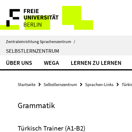
Springe
Service-
direkt
zu
Navigation
Inhalt
Zentraleinrichtung Sprachenzentrum
/
SELBSTLERNZENTRUM
ÜBER UNS
WEGA
LERNEN ZU LERNEN
Startseite
Selbstlernzentrum
Sprachen-Links
Türki
Grammatik
Türkisch Trainer (A1-B2)