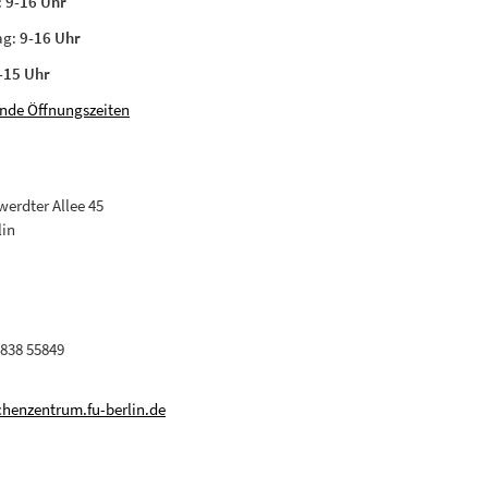
:
9-16 Uhr
ag:
9-16 Uhr
-15 Uhr
nde Öffnungszeiten
erdter Allee 45
lin
 838 55849
henzentrum.fu-berlin.de