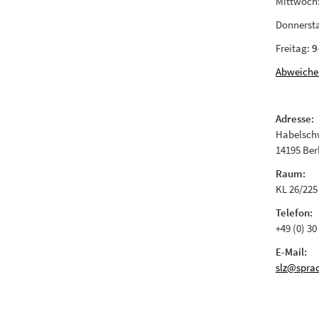
Mittwoch
Donnerst
Freitag:
9
Abweiche
Adresse:
Habelschw
14195 Ber
Raum:
KL 26/225
Telefon:
+49 (0) 30
E-Mail:
slz@sprac