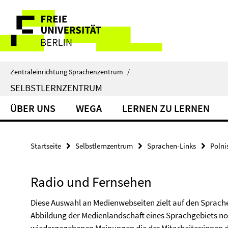
Springe
Service-
direkt
zu
Navigation
Inhalt
Zentraleinrichtung Sprachenzentrum
/
SELBSTLERNZENTRUM
ÜBER UNS
WEGA
LERNEN ZU LERNEN
Startseite
Selbstlernzentrum
Sprachen-Links
Polni
Radio und Fernsehen
Diese Auswahl an Medienwebseiten zielt auf den Sprache
Abbildung der Medienlandschaft eines Sprachgebiets noc