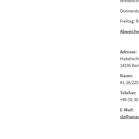
Mittwoch
Donnerst
Freitag:
9
Abweiche
Adresse:
Habelschw
14195 Ber
Raum:
KL 26/225
Telefon:
+49 (0) 30
E-Mail:
slz@sprac