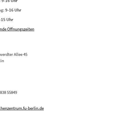
:
9-16 Uhr
ag:
9-16 Uhr
-15 Uhr
nde Öffnungszeiten
erdter Allee 45
lin
 838 55849
henzentrum.fu-berlin.de