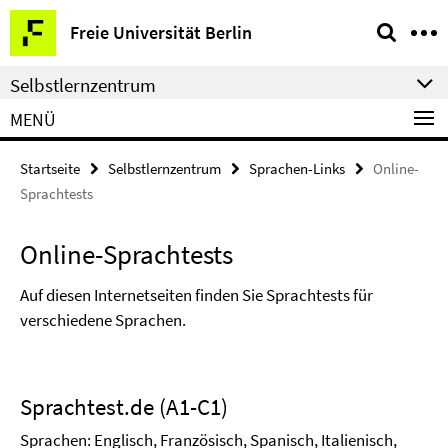
Springe
Service-
Freie Universität Berlin
direkt
Navigation
zu
Selbstlernzentrum
Inhalt
MENÜ
Startseite
Selbstlernzentrum
Sprachen-Links
Online-
Sprachtests
Online-Sprachtests
Auf diesen Internetseiten finden Sie Sprachtests für
verschiedene Sprachen.
Sprachtest.de (A1-C1)
Sprachen: Englisch, Französisch, Spanisch, Italienisch,