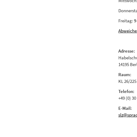
Mittwoch
Donnerst
Freitag:
9
Abweiche
Adresse:
Habelschw
14195 Ber
Raum:
KL 26/225
Telefon:
+49 (0) 30
E-Mail:
slz@sprac