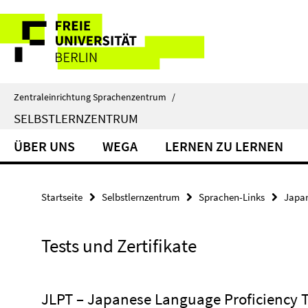
Springe
Service-
direkt
zu
Navigation
Inhalt
Zentraleinrichtung Sprachenzentrum
/
SELBSTLERNZENTRUM
ÜBER UNS
WEGA
LERNEN ZU LERNEN
Startseite
Selbstlernzentrum
Sprachen-Links
Japa
Tests und Zertifikate
JLPT – Japanese Language Proficiency T