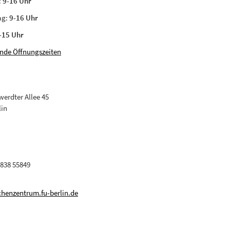
:
9-16 Uhr
ag:
9-16 Uhr
-15 Uhr
nde Öffnungszeiten
erdter Allee 45
lin
 838 55849
henzentrum.fu-berlin.de