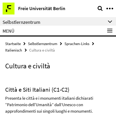
Springe
Service-
Freie Universität Berlin
direkt
Navigation
zu
Selbstlernzentrum
Inhalt
MENÜ
Startseite
Selbstlernzentrum
Sprachen-Links
Italienisch
Cultura e civiltà
Cultura e civiltà
Città e Siti Italiani (C1-C2)
Presenta le città e i monumenti italiani dichiarati
“Patrimonio dell'Umanità” dall’Unesco con
approfondimenti sui singoli luoghi e monumenti.