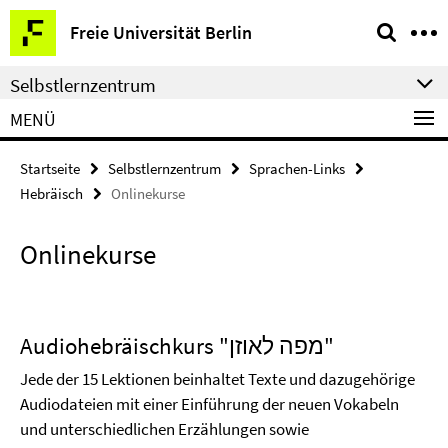
Springe
Service-
Freie Universität Berlin
direkt
Navigation
zu
Selbstlernzentrum
Inhalt
MENÜ
Startseite
Selbstlernzentrum
Sprachen-Links
Hebräisch
Onlinekurse
Onlinekurse
Audiohebräischkurs "מפה לאוזן"
Jede der 15 Lektionen beinhaltet Texte und dazugehörige
Audiodateien mit einer Einführung der neuen Vokabeln
und unterschiedlichen Erzählungen sowie