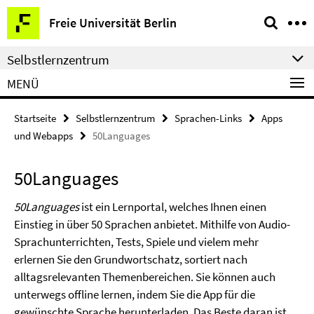
Springe
Service-
Freie Universität Berlin
direkt
Navigation
zu
Selbstlernzentrum
Inhalt
MENÜ
Startseite
Selbstlernzentrum
Sprachen-Links
Apps
und Webapps
50Languages
50Languages
50Languages
ist ein Lernportal, welches Ihnen einen
Einstieg in über 50 Sprachen anbietet. Mithilfe von Audio-
Sprachunterrichten, Tests, Spiele und vielem mehr
erlernen Sie den Grundwortschatz, sortiert nach
alltagsrelevanten Themenbereichen. Sie können auch
unterwegs offline lernen, indem Sie die App für die
gewünschte Sprache herunterladen. Das Beste daran ist,