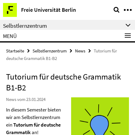
Springe
Service-
Freie Universität Berlin
direkt
Navigation
zu
Selbstlernzentrum
Inhalt
MENÜ
Startseite
Selbstlernzentrum
News
Tutorium für
deutsche Grammatik B1-B2
Tutorium für deutsche Grammatik
B1-B2
News vom 23.01.2024
In diesem Semester bieten
wir am Selbstlernzentrum
ein
Tutorium für deutsche
Grammatik
an!