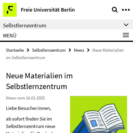
Springe
Service-
Freie Universität Berlin
direkt
Navigation
zu
Selbstlernzentrum
Inhalt
MENÜ
Startseite
Selbstlernzentrum
News
Neue Materialien
im Selbstlernzentrum
Neue Materialien im
Selbstlernzentrum
News vom 16.01.2025
Liebe Besucher:innen,
ab sofort finden Sie im
Selbstlernzentrum neue