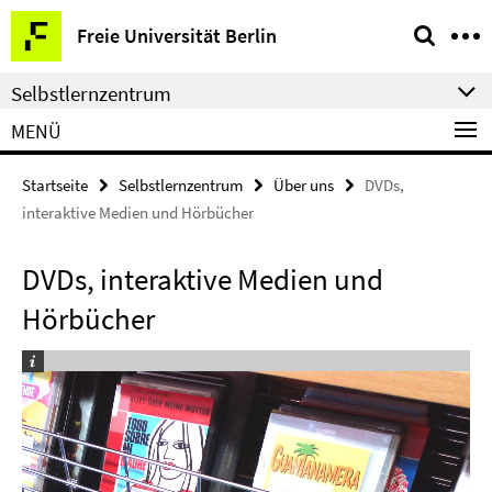
Springe
Service-
Freie Universität Berlin
direkt
Navigation
zu
Selbstlernzentrum
Inhalt
MENÜ
Startseite
Selbstlernzentrum
Über uns
DVDs,
interaktive Medien und Hörbücher
DVDs, interaktive Medien und
Hörbücher